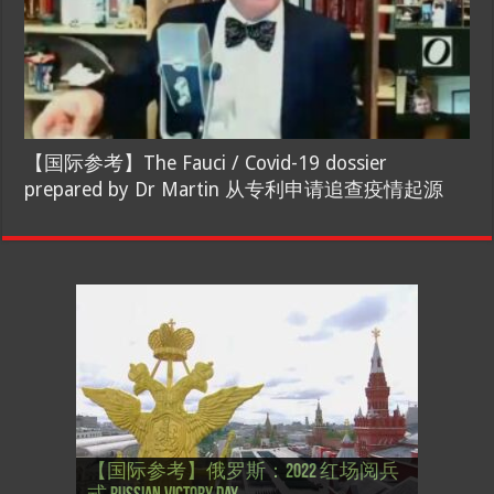
【国际参考】The Fauci / Covid-19 dossier
prepared by Dr Martin 从专利申请追查疫情起源
【国际参考】”戏剧性“服装设计师
【国际参考】俄罗斯：2022 红场阅兵
Thierry Mugler 蒂埃里.穆勒 去世, 享年 73
【国际参考】海湖庄园: Xi & Trump 内幕
【东西视记】1937年的毕加索, 海明威,
【东西视记】1937年的毕加索, 海明威,
【东西视记】1961年4月12日 尤里·加加