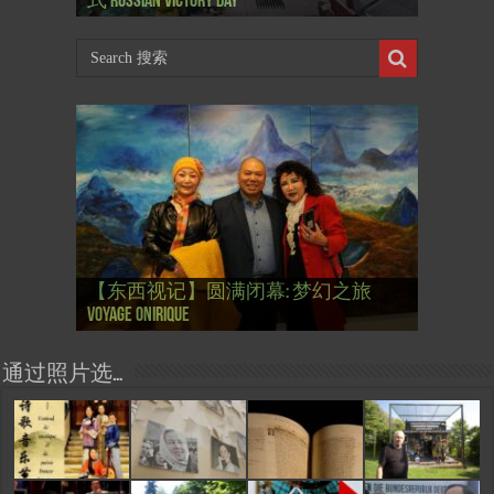
式 Russian Victory Day
岁
Mar-a-Lago leak
肯尼迪 1937 – La fin de l’innocence (2/2)
肯尼迪 1937 – La fin de l’innocence (1/2)
林 成为第一“太空人”
【国际参考】芭蕾舞: 天鹅湖 乌克兰
【国际参考】巴黎政府举行“新年晚
【东西视记】法国电影: “中国人占领
【东西视记】时装秀：巴黎时装界
【东西视记】法国“复兴会”式【艺术
【东西视记】圆满闭幕: 梦幻之旅
【东西视记】开幕：唐恽鉎 Michel
【东西视记】展讯：唐恽鉎 Michel
【跨年晚会】祝各位 佳年快乐 Bonne
【一画一故事】唐恽鉎 Michel Tong One
【一画一故事】林象元 Lin XiangYuan One
大剧院版 Le lac des cygnes – Opéra national
会” Soirée musicale à la mairie du 13e le 8
【国际参考】巴黎“艺术之都”展将于2
巴黎”，一种法国幽默与“预言” Les
的“顽童”与“不屈者” John Galliano le
桥展】 Expo. que “RENAISSANCE” aurait pu
Voyage onirique
Tong, 梦幻之旅 Voyage onirique
Tong, 梦幻之旅 Voyage onirique
année 2023, Le feu d’artifice de Paris
Painting One Story
Painting One Story
d’Ukraine
Février
月12日揭幕 Art Capital s’ouvre le 12 Février
chinois à Paris de J.Yanne
surdoué de la mode
organiser
通过照片选…