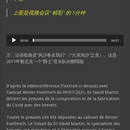
上面是视频会议“精彩”的 5分钟
Audio
00:00
04:57
Player
注：法语歌曲是“风沙卷走我们”（“大浪淘沙”之意）。这是
2017年魁北克一个“爵士”音乐队的翻唱版
D’après la vidéoconférence (l’extrait ci-dessus) avec
l’avocat Reiner Fuellmich du 09/07/2021, Dr David Martin
détient les preuves de la conspiration et de la fabrication
du Covid avec des brevets.
Toutes le preuves ont été déposées au cabinet de Reiner
Fuellmich. Le travail du Dr David Martin, le spécialiste des
brevets, est minutieux et il démontre preuves à l’appui,