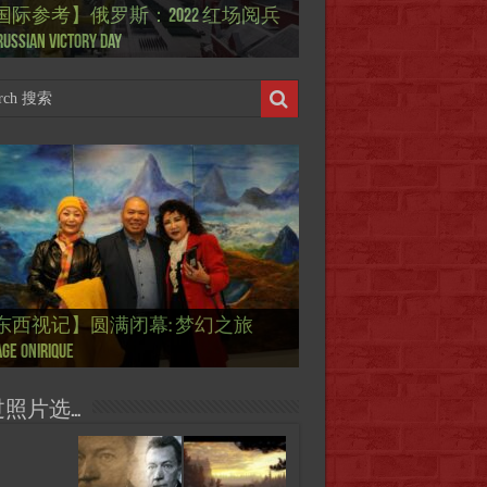
国际参考】俄罗斯：2022 红场阅兵
ierry Mugler 蒂埃里.穆勒 去世, 享年 73
际参考】海湖庄园: Xi & Trump 内幕
东西视记】1937年的毕加索, 海明威,
东西视记】1937年的毕加索, 海明威,
东西视记】1961年4月12日 尤里·加加
ussian Victory Day
-a-Lago leak
 1937 – La fin de l’innocence (2/2)
 1937 – La fin de l’innocence (1/2)
 成为第一“太空人”
国际参考】芭蕾舞: 天鹅湖 乌克兰
国际参考】巴黎政府举行“新年晚
东西视记】法国电影: “中国人占领
东西视记】时装秀：巴黎时装界
东西视记】法国“复兴会”式【艺术
东西视记】圆满闭幕: 梦幻之旅
东西视记】开幕：唐恽鉎 Michel
东西视记】展讯：唐恽鉎 Michel
跨年晚会】祝各位 佳年快乐 Bonne
画一故事】唐恽鉎 Michel Tong One
画一故事】林象元 Lin XiangYuan One
版 Le lac des cygnes – Opéra national
oirée musicale à la mairie du 13e le 8
国际参考】巴黎“艺术之都”展将于2
黎”，一种法国幽默与“预言” Les
顽童”与“不屈者” John Galliano le
 Expo. que “RENAISSANCE” aurait pu
ge onirique
g, 梦幻之旅 Voyage onirique
g, 梦幻之旅 Voyage onirique
e 2023, Le feu d’artifice de Paris
ting One Story
ting One Story
raine
ier
日揭幕 Art Capital s’ouvre le 12 Février
ois à Paris de J.Yanne
doué de la mode
aniser
过照片选…