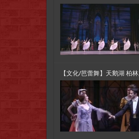
【文化/芭蕾舞】天鹅湖 柏林剧院版 Le