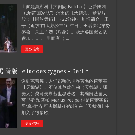
上面是莫斯科【大剧院 Bolchoi】芭蕾舞团
（所谓“国家队”）演出的【天鹅湖】精彩片
段：【民族舞蹈】（22分钟） 剧情简介：王
子（追求“白天鹅公主”）生日，王后决定举办
盛会，为王子选【对象】。欧洲各国派团队
参加 。。。 里面有（ ...
更多信息
 lac des cygnes – Berlin
谈到芭蕾舞，人们都熟悉世界著名的芭蕾舞
【天鹅湖】。不仅其芭蕾作曲（天鹅湖，睡
美人）柴可夫斯基世界著名，其编舞法国人
莫里斯·珀蒂帕 Marius Petipa 也是芭蕾舞蹈
界“鼻祖” 柴可夫斯基/珀蒂帕 在【天鹅湖】中
加入了很多欧 ...
更多信息