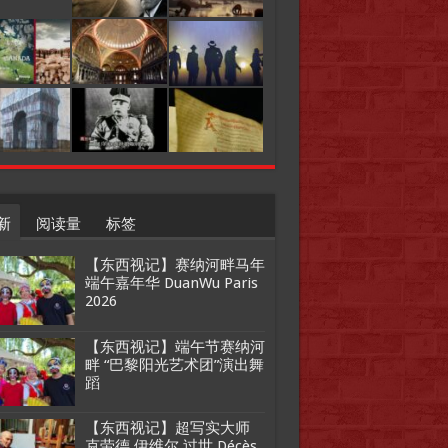
新
阅读量
标签
【东西视记】赛纳河畔马年
端午嘉年华 DuanWu Paris
2026
【东西视记】端午节赛纳河
畔 “巴黎阳光艺术团”演出舞
蹈
【东西视记】超写实大师
克劳德.伊维尔 过世 Décès