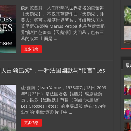
谈到芭蕾舞，人们都熟悉世界著名的芭蕾舞
【天鹅湖】。不仅其芭蕾作曲（天鹅湖，睡
美人）柴可夫斯基世界著名，其编舞法国人
莫里斯·珀蒂帕 Marius Petipa 也是芭蕾舞蹈
界“鼻祖” 芭蕾舞【天鹅湖】为四幕，也有三
幕的版本 上面是 ...
更多信息
最
人占领巴黎”，一种法国幽默与“预言” Les
让·雅南（Jean Yanne，1933年7月18日-2003
年5月23日）是法国著名【幽默】编剧暨演
员，很多【黑幽默】节目（例如 “大脑袋”
Les Grosses Têtes）的重要成员 他在1974年
出炉的“幽默”喜剧片【中 ...
更多信息