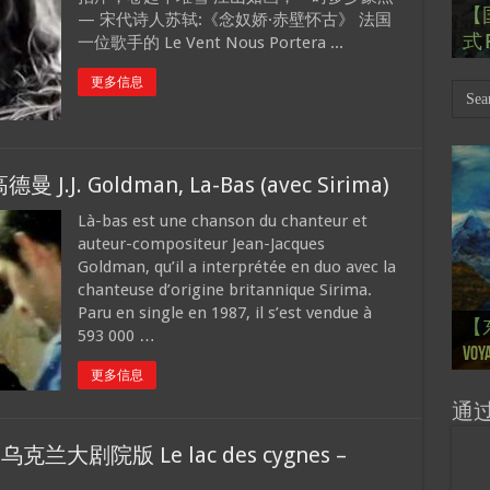
【
Th
【国
【
【
【
— 宋代诗人苏轼:《念奴娇·赤壁怀古》 法国
一位歌手的 Le Vent Nous Portera ...
式 R
岁
Mar
肯尼迪
肯尼迪
林
更多信息
. Goldman, La-Bas (avec Sirima)
Là-bas est une chanson du chanteur et
auteur-compositeur Jean-Jacques
Goldman, qu’il a interprétée en duo avec la
chanteuse d’origine britannique Sirima.
【
【
【
【
【
Paru en single en 1987, il s’est vendue à
【
【
【
【
【一
【一
大剧院
会” S
【
巴
的“
桥展】
593 000 …
Voya
Ton
Ton
anné
Pain
Pain
d’Uk
Févr
月12
chin
sur
org
更多信息
通
大剧院版 Le lac des cygnes –