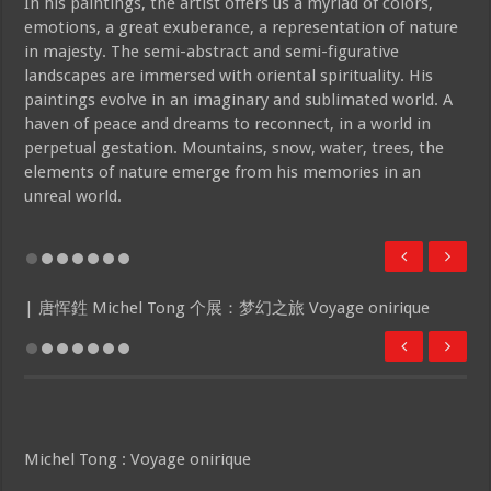
In his paintings, the artist offers us a myriad of colors,
emotions, a great exuberance, a representation of nature
in majesty. The semi-abstract and semi-figurative
landscapes are immersed with oriental spirituality. His
paintings evolve in an imaginary and sublimated world. A
haven of peace and dreams to reconnect, in a world in
perpetual gestation. Mountains, snow, water, trees, the
elements of nature emerge from his memories in an
unreal world.
| 唐恽鉎 Michel Tong 个展：梦幻之旅 Voyage onirique
Michel Tong : Voyage onirique