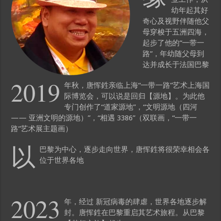
幼年起其好
奇心及视野伴随他父
母穿梭于五洲四海，
起步了他的“一带一
路”，年幼随父母到
达并成长于法国巴黎
2019
年秋，唐恽鉎亲临上海“一带一路”艺术上海国
际博览会，可以说是回归【源地】。为此他
专门创作了“道家源地”，“文明源地（四河
—— 亚洲文明的源地）”，“相遇 3386”（双联画，“一带一
路”艺术展主题画）
以
巴黎为中心，逐步走向世界，唐恽鉎将很荣幸相会各
位于世界各地
2023
年，经过 新冠病毒的肆虐，世界各地逐步解
封。唐恽鉎在巴黎重启其艺术旅程。从巴黎