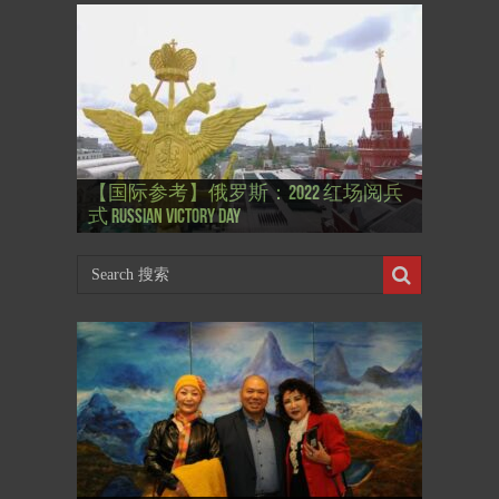
【国际参考】”戏剧性“服装设计师
【国际参考】俄罗斯：2022 红场阅兵
Thierry Mugler 蒂埃里.穆勒 去世, 享年 73
【国际参考】海湖庄园: Xi & Trump 内幕
【东西视记】1937年的毕加索, 海明威,
【东西视记】1937年的毕加索, 海明威,
【东西视记】1961年4月12日 尤里·加加
式 Russian Victory Day
岁
Mar-a-Lago leak
肯尼迪 1937 – La fin de l’innocence (2/2)
肯尼迪 1937 – La fin de l’innocence (1/2)
林 成为第一“太空人”
【国际参考】芭蕾舞: 天鹅湖 乌克兰
【国际参考】巴黎政府举行“新年晚
【东西视记】法国电影: “中国人占领
【东西视记】时装秀：巴黎时装界
【东西视记】法国“复兴会”式【艺术