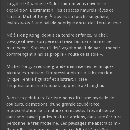
La galerie Roanne de Saint Laurent vous envoie en
expédition. Destination : les espaces naturels rêvés de
l’artiste Michel Tong. À travers sa touche singulière,
invitez-vous à une balade poétique entre ciel, terre et mer.
Né à Hong Kong, depuis sa tendre enfance, Michel,
voyageait avec son père qui travaillait dans la marine
marchande. Son esprit déjà vagabondait de par le monde,
commençant ainsi sa propre « route de la soie ».
Michel Tong, avec une grande maîtrise des techniques
picturales, unissant l’impressionnisme à l’abstraction
lyrique , entre figuratif et abstrait, il crée
l’impressionnisme lyrique si apprécié à Shanghai.
Dans ses peintures, l’artiste nous offre une myriade de
couleurs, d’émotions, d’une grande exubérance,
représentation de la nature en majesté. Très influencé
dans son travail par les maitres anciens, dans une écriture
personnelle très moderne. Les paysages mi-abstraits mi-
figuratifs s’immergent dans une spiritualité extrême-