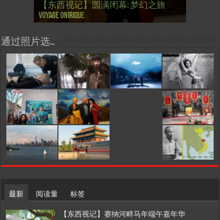
【东西视记】圆满闭幕: 梦幻之旅
【东西视记】开幕：唐恽鉎 Michel
【东西视记】展讯：唐恽鉎 Michel
【跨年晚会】祝各位 佳年快乐 Bonne
【一画一故事】唐恽鉎 Michel Tong One
【一画一故事】林象元 Lin XiangYuan One
大剧院版 Le lac des cygnes – Opéra national
会” Soirée musicale à la mairie du 13e le 8
【国际参考】巴黎“艺术之都”展将于2
巴黎”，一种法国幽默与“预言” Les
的“顽童”与“不屈者” John Galliano le
桥展】 Expo. que “RENAISSANCE” aurait pu
Voyage onirique
Tong, 梦幻之旅 Voyage onirique
Tong, 梦幻之旅 Voyage onirique
année 2023, Le feu d’artifice de Paris
Painting One Story
Painting One Story
d’Ukraine
Février
月12日揭幕 Art Capital s’ouvre le 12 Février
chinois à Paris de J.Yanne
surdoué de la mode
organiser
通过照片选…
最新
阅读量
标签
【东西视记】赛纳河畔马年端午嘉年华