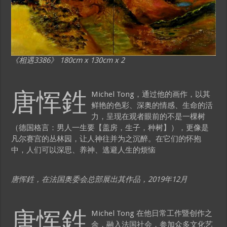
《相遇3386》 180cm x 130cm x 2
唐恽鉎
Michel Tong，通过他的画作，以其
鲜艳的色彩、深奥的情感、生命的活
力，呈现在观者眼前的不是一棵树
（德国格言：男人一生要【盖房，生子，种树】），更像是
凡尔赛宫的丛林园，让人神往并为之沉醉。在它们的怀抱
中，人们可以深思、养神、逃避人生的烦恼
唐恽鉎，在法国奥委会总部展出其作品，2019年12月
唐恽鉎
Michel Tong 在他日常工作暨创作之
余，融入法国社会，参加众多文化艺