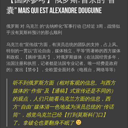
【国际参考】俄罗斯: 普京的“智
囊” Mais qui est Alexandre Douguine
俄罗斯 对 乌克兰 的“去纳粹化”军事行动 已经近 3周，战情似
乎没有莫斯科预计的那么顺利
乌克兰在“宣传战”方面，有演员总统的团队的支持，占上风。
特别的一贯以“言论自由，媒体独立，平等”而著称的西方媒体
和政权，【摘掉“面具”】，对俄罗斯媒体（在法国经营多年，
法国注册和执照，记者都是法国专业记者。唯一经费是政府
的）发出【禁令】，全欧盟全面封杀（电视台，网络等等）
听不到俄罗斯方面（相对客观的信息。与西方
媒体的“作假”及【通稿】式宣传还是不同的）
的观点，人们只能看乌克兰方面的信息，西
方“自由”媒体清一色地成为演员总统的“传话
筒”，感觉乌克兰已经【打到莫斯科门口】
了。拿破仑也要翻身不眠了