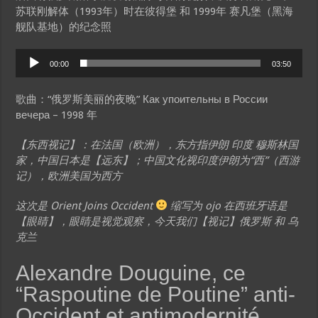
苏联刚解体（1993年）时在彼得堡 和 1999年 赛凡堡（黑海
舰队基地）的纪念照
Audio
00:00
03:50
Player
歌曲：“俄罗斯美丽的夜晚” Как упоительны в России
вечера – 1998 年
【东西视记】：在法国（欧洲），东方指伊朗 印度 穆斯林国
家，中国日本是【远东】；中国文化视印度伊朗为“西”（西游
记），欧洲美国为西方
这次是 Orient Joins Occident
缩写为 ojo 在西班牙语是
【眼睛】，眼睛是视觉观察，今天我们【视记】俄罗斯 和 乌
克兰
Alexandre Douguine, ce
“Raspoutine de Poutine” anti-
Occident et antimodernité