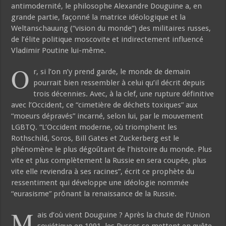
antimodernité, le philosophe Alexandre Douguine a, en
grande partie, façonné la matrice idéologique et la
Weltanschauung (“vision du monde”) des militaires russes,
de l’élite politique moscovite et indirectement influencé
Vladimir Poutine lui-même.
O
r, si l’on n’y prend garde, le monde de demain
pourrait bien ressembler à celui qu’il décrit depuis
trois décennies. Avec, à la clef, une rupture définitive
avec l’Occident, ce “cimetière de déchets toxiques” aux
“moeurs dépravés” incarné, selon lui, par le mouvement
LGBTQ. “L’Occident moderne, où triomphent les
Rothschild, Soros, Bill Gates et Zuckerberg est le
phénomène le plus dégoûtant de l’histoire du monde. Plus
vite et plus complètement la Russie en sera coupée, plus
vite elle reviendra à ses racines”, écrit ce prophète du
ressentiment qui développe une idéologie nommée
“eurasisme” prônant la renaissance de la Russie.
M
ais d’où vient Douguine ? Après la chute de l’Union
soviétique en 1991, les Russes se mettent en quête