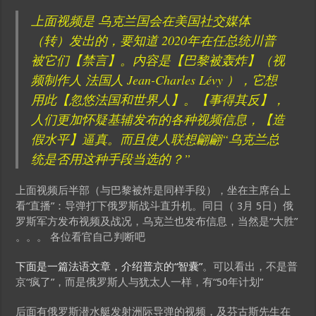
上面视频是 乌克兰国会在美国社交媒体
（转）发出的，要知道 2020年在任总统川普
被它们【禁言】。内容是【巴黎被轰炸】（视
频制作人 法国人 Jean-Charles Lévy ），它想
用此【忽悠法国和世界人】。【事得其反】，
人们更加怀疑基辅发布的各种视频信息，【造
假水平】逼真。而且使人联想翩翩“乌克兰总
统是否用这种手段当选的？”
上面视频后半部（与巴黎被炸是同样手段），坐在主席台上
看“直播”：导弹打下俄罗斯战斗直升机。同日（ 3月 5日）俄
罗斯军方发布视频及战况，乌克兰也发布信息，当然是“大胜”
。。。 各位看官自己判断吧
下面是一篇法语文章，介绍普京的“智囊”
。可以看出，不是普
京“疯了”，而是俄罗斯人与犹太人一样，有“50年计划”
后面有俄罗斯潜水艇发射洲际导弹的视频，及芬古斯先生在