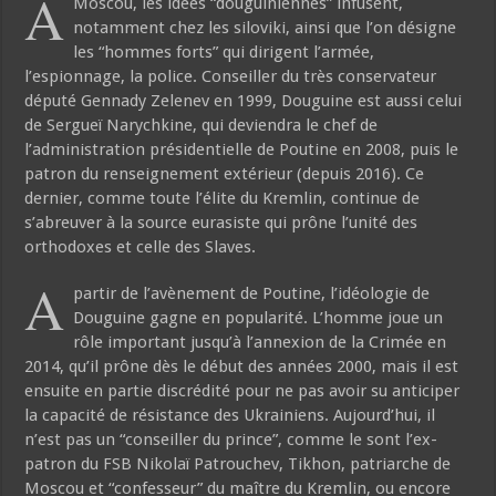
A
Moscou, les idées “douguiniennes” infusent,
notamment chez les siloviki, ainsi que l’on désigne
les “hommes forts” qui dirigent l’armée,
l’espionnage, la police. Conseiller du très conservateur
député Gennady Zelenev en 1999, Douguine est aussi celui
de Sergueï Narychkine, qui deviendra le chef de
l’administration présidentielle de Poutine en 2008, puis le
patron du renseignement extérieur (depuis 2016). Ce
dernier, comme toute l’élite du Kremlin, continue de
s’abreuver à la source eurasiste qui prône l’unité des
orthodoxes et celle des Slaves.
A
partir de l’avènement de Poutine, l’idéologie de
Douguine gagne en popularité. L’homme joue un
rôle important jusqu’à l’annexion de la Crimée en
2014, qu’il prône dès le début des années 2000, mais il est
ensuite en partie discrédité pour ne pas avoir su anticiper
la capacité de résistance des Ukrainiens. Aujourd’hui, il
n’est pas un “conseiller du prince”, comme le sont l’ex-
patron du FSB Nikolaï Patrouchev, Tikhon, patriarche de
Moscou et “confesseur” du maître du Kremlin, ou encore