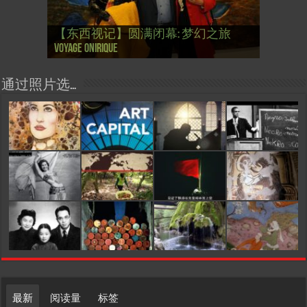
【国际参考】芭蕾舞: 天鹅湖 乌克兰
【国际参考】巴黎政府举行“新年晚
【东西视记】法国电影: “中国人占领
【东西视记】时装秀：巴黎时装界
【东西视记】法国“复兴会”式【艺术
【东西视记】圆满闭幕: 梦幻之旅
【东西视记】开幕：唐恽鉎 Michel
【东西视记】展讯：唐恽鉎 Michel
【跨年晚会】祝各位 佳年快乐 Bonne
【一画一故事】唐恽鉎 Michel Tong One
【一画一故事】林象元 Lin XiangYuan One
大剧院版 Le lac des cygnes – Opéra national
会” Soirée musicale à la mairie du 13e le 8
【国际参考】巴黎“艺术之都”展将于2
巴黎”，一种法国幽默与“预言” Les
的“顽童”与“不屈者” John Galliano le
桥展】 Expo. que “RENAISSANCE” aurait pu
Voyage onirique
Tong, 梦幻之旅 Voyage onirique
Tong, 梦幻之旅 Voyage onirique
année 2023, Le feu d’artifice de Paris
Painting One Story
Painting One Story
d’Ukraine
Février
月12日揭幕 Art Capital s’ouvre le 12 Février
chinois à Paris de J.Yanne
surdoué de la mode
organiser
通过照片选…
最新
阅读量
标签