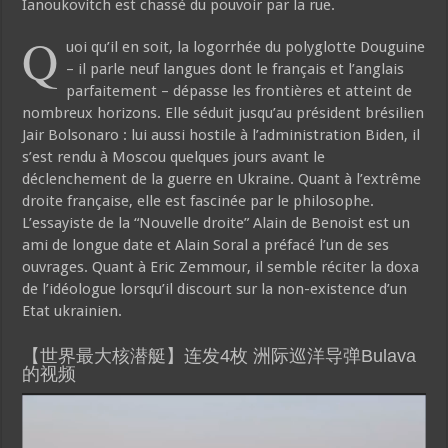
Ianoukovitch est chassé du pouvoir par la rue.
Q
uoi qu’il en soit, la logorrhée du polyglotte Douguine
– il parle neuf langues dont le français et l’anglais
parfaitement – dépasse les frontières et atteint de
nombreux horizons. Elle séduit jusqu’au président brésilien
Jair Bolsonaro : lui aussi hostile à l’administration Biden, il
s’est rendu à Moscou quelques jours avant le
déclenchement de la guerre en Ukraine. Quant à l’extrême
droite française, elle est fascinée par le philosophe.
L’essayiste de la “Nouvelle droite” Alain de Benoist est un
ami de longue date et Alain Soral a préfacé l’un de ses
ouvrages. Quant à Eric Zemmour, il semble réciter la doxa
de l’idéologue lorsqu’il discourt sur la non-existence d’un
Etat ukrainien.
【世界最大核潜艇】连发4枚 洲际巡洋导弹Bulava
的视频
Video
Player