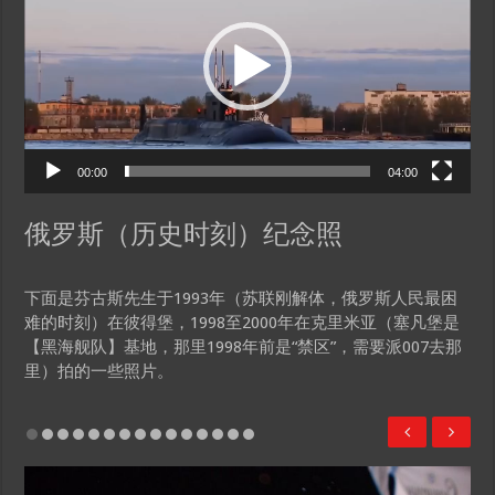
00:00
04:00
俄罗斯（历史时刻）纪念照
下面是芬古斯先生于1993年（苏联刚解体，俄罗斯人民最困
难的时刻）在彼得堡，1998至2000年在克里米亚（塞凡堡是
【黑海舰队】基地，那里1998年前是“禁区”，需要派007去那
里）拍的一些照片。