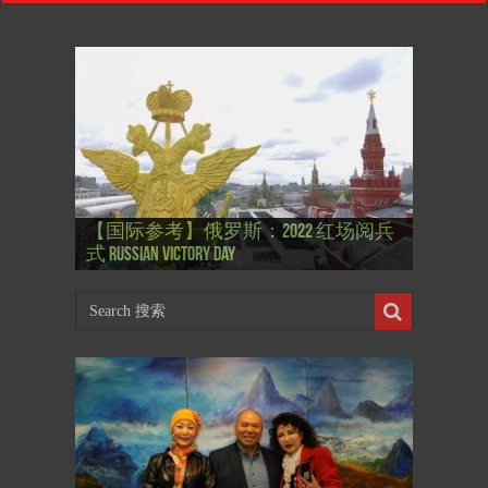
【国际参考】”戏剧性“服装设计师
【国际参考】俄罗斯：2022 红场阅兵
Thierry Mugler 蒂埃里.穆勒 去世, 享年 73
【国际参考】海湖庄园: Xi & Trump 内幕
【东西视记】1937年的毕加索, 海明威,
【东西视记】1937年的毕加索, 海明威,
【东西视记】1961年4月12日 尤里·加加
式 Russian Victory Day
岁
Mar-a-Lago leak
肯尼迪 1937 – La fin de l’innocence (2/2)
肯尼迪 1937 – La fin de l’innocence (1/2)
林 成为第一“太空人”