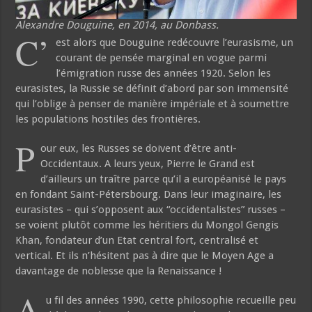
Alexandre Douguine, en 2014, au Donbass.
C’
est alors que Douguine redécouvre l’eurasisme, un
courant de pensée marginal en vogue parmi
l’émigration russe des années 1920. Selon les
eurasistes, la Russie se définit d’abord par son immensité
qui l’oblige à penser de manière impériale et à soumettre
les populations hostiles des frontières.
P
our eux, les Russes se doivent d’être anti-
Occidentaux. A leurs yeux, Pierre le Grand est
d’ailleurs un traître parce qu’il a européanisé le pays
en fondant Saint-Pétersbourg. Dans leur imaginaire, les
eurasistes – qui s’opposent aux “occidentalistes” russes –
se voient plutôt comme les héritiers du Mongol Gengis
Khan, fondateur d’un Etat central fort, centralisé et
vertical. Et ils n’hésitent pas à dire que le Moyen Age a
davantage de noblesse que la Renaissance !
A
u fil des années 1990, cette philosophie recueille peu