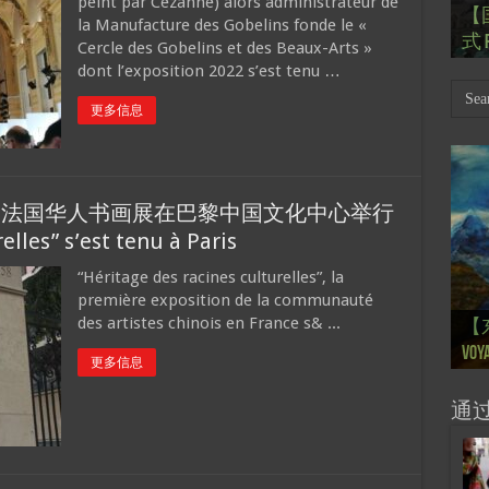
peint par Cézanne) alors administrateur de
【
Th
【国
【
【
【
la Manufacture des Gobelins fonde le «
式 R
岁
Mar
肯尼迪
肯尼迪
林
Cercle des Gobelins et des Beaux-Arts »
dont l’exposition 2022 s’est tenu …
更多信息
: 法国华人书画展在巴黎中国文化中心举行
elles” s’est tenu à Paris
“Héritage des racines culturelles”, la
première exposition de la communauté
【
【
【
【
【
des artistes chinois en France s& ...
【
【
【
【
【一
【一
大剧院
会” S
【
巴
的“
桥展】
Voya
Ton
Ton
anné
Pain
Pain
d’Uk
Févr
月12
chin
sur
org
更多信息
通