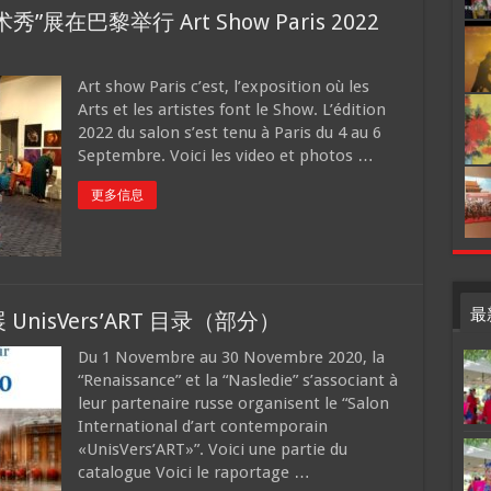
”展在巴黎举行 Art Show Paris 2022
Art show Paris c’est, l’exposition où les
Arts et les artistes font le Show. L’édition
2022 du salon s’est tenu à Paris du 4 au 6
Septembre. Voici les video et photos …
更多信息
最
isVers’ART 目录（部分）
Du 1 Novembre au 30 Novembre 2020, la
“Renaissance” et la “Nasledie” s’associant à
leur partenaire russe organisent le “Salon
International d’art contemporain
«UnisVers’ART»”. Voici une partie du
catalogue Voici le raportage …