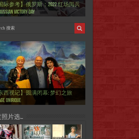
国际参考】俄罗斯：2022 红场阅兵
ierry Mugler 蒂埃里.穆勒 去世, 享年 73
际参考】海湖庄园: Xi & Trump 内幕
东西视记】1937年的毕加索, 海明威,
东西视记】1937年的毕加索, 海明威,
东西视记】1961年4月12日 尤里·加加
ussian Victory Day
-a-Lago leak
 1937 – La fin de l’innocence (2/2)
 1937 – La fin de l’innocence (1/2)
 成为第一“太空人”
国际参考】芭蕾舞: 天鹅湖 乌克兰
国际参考】巴黎政府举行“新年晚
东西视记】法国电影: “中国人占领
东西视记】时装秀：巴黎时装界
东西视记】法国“复兴会”式【艺术
东西视记】圆满闭幕: 梦幻之旅
东西视记】开幕：唐恽鉎 Michel
东西视记】展讯：唐恽鉎 Michel
跨年晚会】祝各位 佳年快乐 Bonne
画一故事】唐恽鉎 Michel Tong One
画一故事】林象元 Lin XiangYuan One
版 Le lac des cygnes – Opéra national
oirée musicale à la mairie du 13e le 8
国际参考】巴黎“艺术之都”展将于2
黎”，一种法国幽默与“预言” Les
顽童”与“不屈者” John Galliano le
 Expo. que “RENAISSANCE” aurait pu
ge onirique
g, 梦幻之旅 Voyage onirique
g, 梦幻之旅 Voyage onirique
e 2023, Le feu d’artifice de Paris
ting One Story
ting One Story
raine
ier
日揭幕 Art Capital s’ouvre le 12 Février
ois à Paris de J.Yanne
doué de la mode
aniser
过照片选…