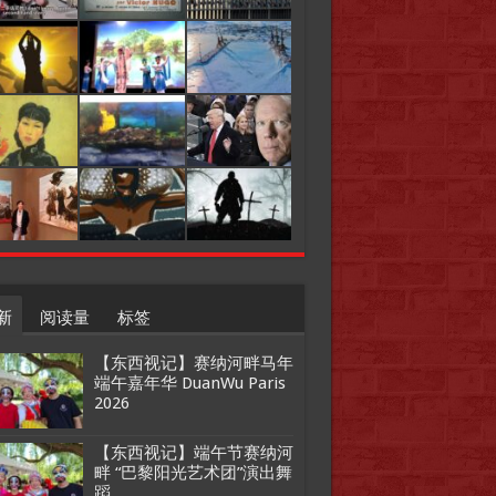
新
阅读量
标签
【东西视记】赛纳河畔马年
端午嘉年华 DuanWu Paris
2026
【东西视记】端午节赛纳河
畔 “巴黎阳光艺术团”演出舞
蹈