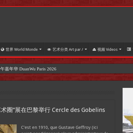
世界 World Monde
艺术分类 Art par /
视频 Videos
 DuanWu Paris 2026
展在巴黎举行 Cercle des Gobelins
C’est en 1910, que Gustave Geffroy (ici
【