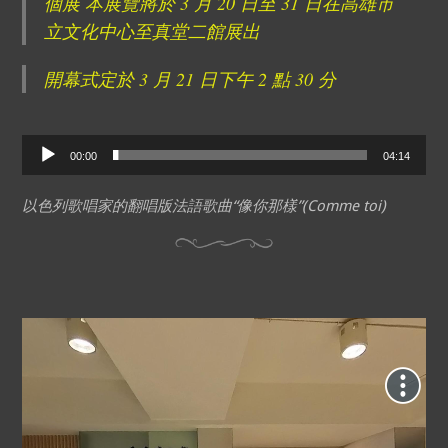
個展 本展覽將於 3 月 20 日至 31 日在高雄市
立文化中心至真堂二館展出
開幕式定於 3 月 21 日下午 2 點 30 分
Audio
00:00
04:14
Player
以色列歌唱家的翻唱版法語歌曲“像你那樣”(Comme toi)