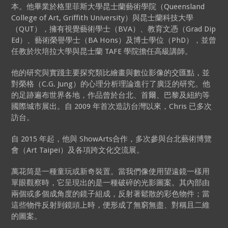
本。他畢業於格里菲斯大學昆士蘭藝術學院（Queensland
College of Art, Griffith University）與昆士蘭科技大學
（QUT），擁有視覺藝術學士（BVA）、教育文憑（Grad Dip
Ed）、藝術榮譽學士（BA Hons）及博士學位（PhD），並曾
任教於坎培拉大學與昆士蘭 TAFE 學院擔任高級講師。
他的研究與實踐主要探究類比繪畫與數位影像的交匯點，並
對榮格（C.G. Jung）的心理分析理論進行了廣泛的研究。他
的足跡遍布世界各地，作品曾於台北、首爾、巴黎及紐約等
國際城市展出。自 2009 年首次造訪台灣以來，Chris 已多次
訪台。
自 2015 年起，他與 ShowArts合作，多次參與台北藝術博覽
會（Art Taipei）及各項跨文化交流展。
萬花筒是一種童玩或新奇裝置。當我們像使用望遠鏡一樣用
單眼觀察時，它呈現出的是一種破碎的光影圖案。其內部由
兩個或多個成角度的鏡子組成，反射著鬆散的彩色物件；當
這些物件反射到鏡頭上時，便形成了無窮無盡、對稱且二維
的圖案。