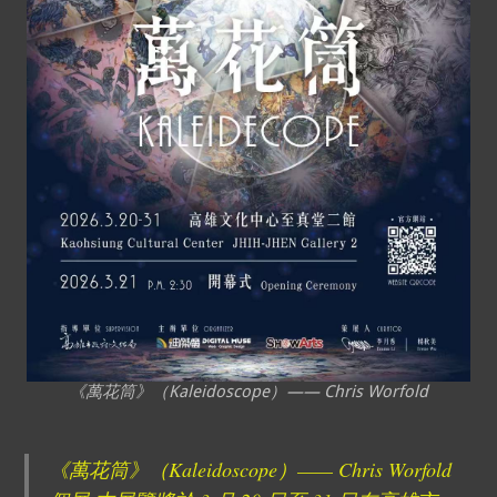
《萬花筒》（Kaleidoscope）—— Chris Worfold
《萬花筒》（Kaleidoscope）—— Chris Worfold