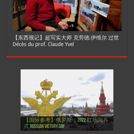
【东西视记】超写实大师 克劳德.伊维尔 过世
Décès du prof. Claude Yvel
【国际参考】”戏剧性“服装设计师
【国际参考】俄罗斯：2022 红场阅兵
Thierry Mugler 蒂埃里.穆勒 去世, 享年 73
【国际参考】海湖庄园: Xi & Trump 内幕
【东西视记】1937年的毕加索, 海明威,
【东西视记】1937年的毕加索, 海明威,
【东西视记】1961年4月12日 尤里·加加
式 Russian Victory Day
岁
Mar-a-Lago leak
肯尼迪 1937 – La fin de l’innocence (2/2)
肯尼迪 1937 – La fin de l’innocence (1/2)
林 成为第一“太空人”