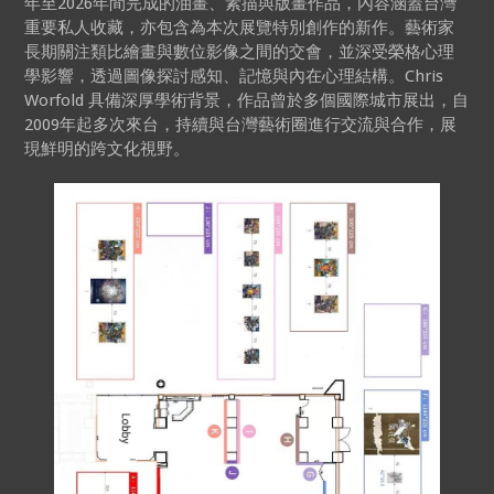
年至2026年間完成的油畫、素描與版畫作品，內容涵蓋台灣
重要私人收藏，亦包含為本次展覽特別創作的新作。藝術家
長期關注類比繪畫與數位影像之間的交會，並深受榮格心理
學影響，透過圖像探討感知、記憶與內在心理結構。Chris
Worfold 具備深厚學術背景，作品曾於多個國際城市展出，自
2009年起多次來台，持續與台灣藝術圈進行交流與合作，展
現鮮明的跨文化視野。