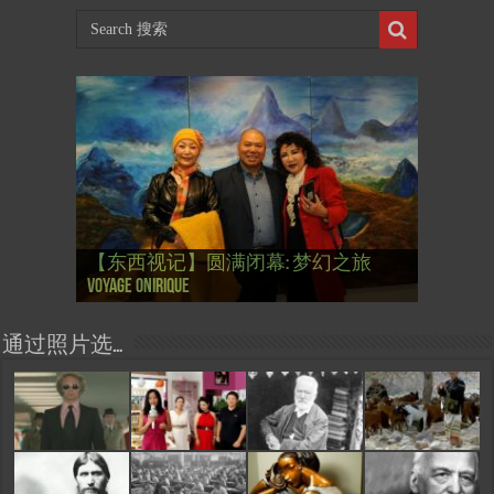
【国际参考】芭蕾舞: 天鹅湖 乌克兰
【国际参考】巴黎政府举行“新年晚
【东西视记】法国电影: “中国人占领
【东西视记】时装秀：巴黎时装界
【东西视记】法国“复兴会”式【艺术
【东西视记】圆满闭幕: 梦幻之旅
【东西视记】开幕：唐恽鉎 Michel
【东西视记】展讯：唐恽鉎 Michel
【跨年晚会】祝各位 佳年快乐 Bonne
【一画一故事】唐恽鉎 Michel Tong One
【一画一故事】林象元 Lin XiangYuan One
大剧院版 Le lac des cygnes – Opéra national
会” Soirée musicale à la mairie du 13e le 8
【国际参考】巴黎“艺术之都”展将于2
巴黎”，一种法国幽默与“预言” Les
的“顽童”与“不屈者” John Galliano le
桥展】 Expo. que “RENAISSANCE” aurait pu
Voyage onirique
Tong, 梦幻之旅 Voyage onirique
Tong, 梦幻之旅 Voyage onirique
année 2023, Le feu d’artifice de Paris
Painting One Story
Painting One Story
d’Ukraine
Février
月12日揭幕 Art Capital s’ouvre le 12 Février
chinois à Paris de J.Yanne
surdoué de la mode
organiser
通过照片选…