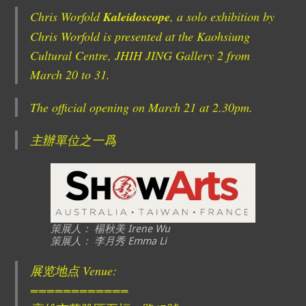
Chris Worfold
Kaleidoscope
, a solo exhibition by
Chris Worfold is presented at the Kaohsiung
Cultural Centre, JHIH JING Gallery 2 from
March 20 to 31.
The official opening on March 21 at 2.30pm.
主辦單位之一爲
策展人： 楊秋美 Irene Wu
策展人： 李月秀 Emma Li
展览地点 Venue:
============