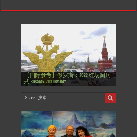
【国际参考】”戏剧性“服装设计师
【国际参考】俄罗斯：2022 红场阅兵
Thierry Mugler 蒂埃里.穆勒 去世, 享年 73
【国际参考】海湖庄园: Xi & Trump 内幕
【东西视记】1937年的毕加索, 海明威,
【东西视记】1937年的毕加索, 海明威,
【东西视记】1961年4月12日 尤里·加加
式 Russian Victory Day
岁
Mar-a-Lago leak
肯尼迪 1937 – La fin de l’innocence (2/2)
肯尼迪 1937 – La fin de l’innocence (1/2)
林 成为第一“太空人”