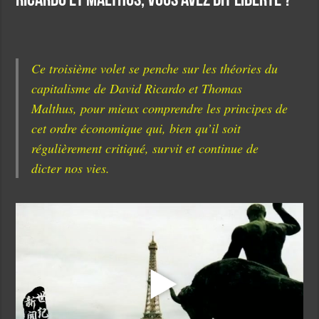
Ricardo et Malthus, vous avez dit liberté ?
Ce troisième volet se penche sur les théories du
capitalisme de David Ricardo et Thomas
Malthus, pour mieux comprendre les principes de
cet ordre économique qui, bien qu’il soit
régulièrement critiqué, survit et continue de
dicter nos vies.