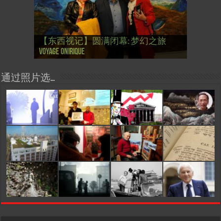
【国际参考】芭蕾舞: 天鹅湖 乌克兰
【国际参考】巴黎政府举行“新年晚
【东西视记】法国电影: “中国人占领
【东西视记】时装秀：巴黎时装界
【东西视记】法国“复兴会”式【艺术
【东西视记】圆满闭幕: 梦幻之旅
【东西视记】开幕：唐恽鉎 Michel
【东西视记】展讯：唐恽鉎 Michel
【跨年晚会】祝各位 佳年快乐 Bonne
【一画一故事】唐恽鉎 Michel Tong One
【一画一故事】林象元 Lin XiangYuan One
大剧院版 Le lac des cygnes – Opéra national
会” Soirée musicale à la mairie du 13e le 8
【国际参考】巴黎“艺术之都”展将于2
巴黎”，一种法国幽默与“预言” Les
的“顽童”与“不屈者” John Galliano le
桥展】 Expo. que “RENAISSANCE” aurait pu
Voyage onirique
Tong, 梦幻之旅 Voyage onirique
Tong, 梦幻之旅 Voyage onirique
année 2023, Le feu d’artifice de Paris
Painting One Story
Painting One Story
d’Ukraine
Février
月12日揭幕 Art Capital s’ouvre le 12 Février
chinois à Paris de J.Yanne
surdoué de la mode
organiser
通过照片选…