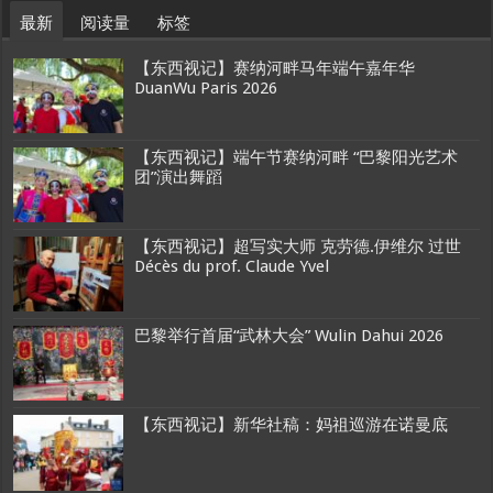
最新
阅读量
标签
【东西视记】赛纳河畔马年端午嘉年华
DuanWu Paris 2026
【东西视记】端午节赛纳河畔 “巴黎阳光艺术
团”演出舞蹈
【东西视记】超写实大师 克劳德.伊维尔 过世
Décès du prof. Claude Yvel
巴黎举行首届“武林大会” Wulin Dahui 2026
【东西视记】新华社稿：妈祖巡游在诺曼底