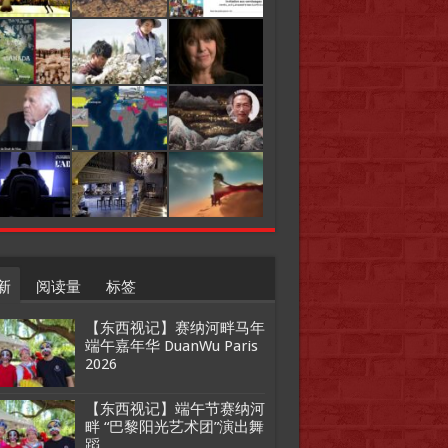
新
阅读量
标签
【东西视记】赛纳河畔马年
端午嘉年华 DuanWu Paris
2026
【东西视记】端午节赛纳河
畔 “巴黎阳光艺术团”演出舞
蹈