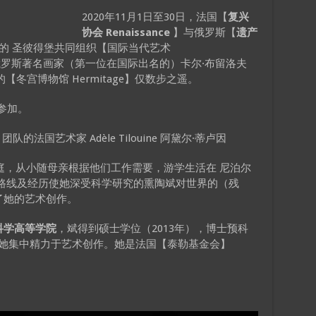
2020年11月1日至30日，法国【
复兴
协会 Renaissance
】与俄罗斯【
遗产
的 圣彼得堡共同组织【国际当代艺术
俄罗斯著名画家（第一位在国际出名的）卡尔·布留洛夫
的【冬宫博物馆 Hermitage】仅数步之遥。
参加。
团队的法国艺术家 Adèle Tilouine 阿黛尔·蒂卢因
家庭，从小随母亲根据他们工作需要，游学生活在 尼泊尔
生路线及经历使她深受科学研究的熏陶斌对世界的（残
了她的艺术创作。
科学高等学院
，斌得到硕士学位（2013年），博士预科
 专业），她集中精力于艺术创作。她是法国【泰勒基金会】