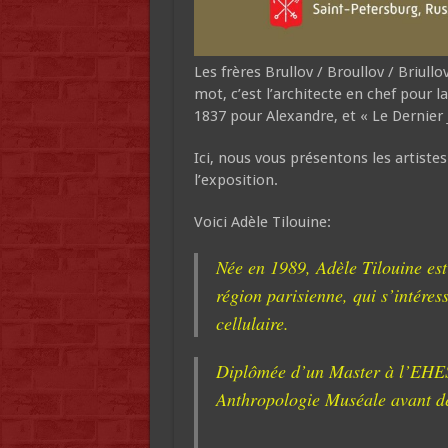
Les frères Brullov / Broullov / Briull
mot, c’est l’architecte en chef pour l
1837 pour Alexandre, et « Le Dernier 
Ici, nous vous présentons les artistes
l’exposition.
Voici Adèle Tilouine:
Née en 1989, Adèle Tilouine est 
région parisienne, qui s’intéres
cellulaire.
Diplômée d’un Master à l’EHESS
Anthropologie Muséale avant de s