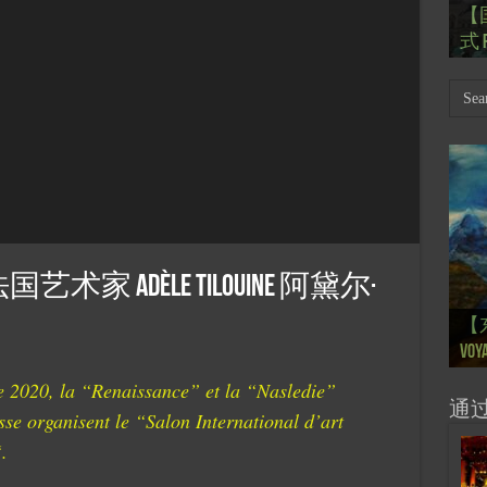
【
Th
【国
【
【
【
式 R
岁
Mar
肯尼迪
肯尼迪
林
 Adèle Tilouine 阿黛尔·
【
【
【
【
【
【
【
【
【
【一
【一
大剧院
会” S
【
巴
的“
桥展】
Voya
Ton
Ton
anné
Pain
Pain
d’Uk
Févr
月12
chin
sur
org
2020, la “Renaissance” et la “Nasledie”
通
sse organisent le “Salon International d’art
.