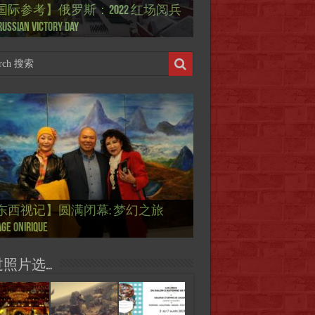
国际参考】俄罗斯：2022 红场阅兵
ierry Mugler 蒂埃里.穆勒 去世, 享年 73
际参考】海湖庄园: Xi & Trump 内幕
东西视记】1937年的毕加索, 海明威,
东西视记】1937年的毕加索, 海明威,
东西视记】1961年4月12日 尤里·加加
ussian Victory Day
-a-Lago leak
 1937 – La fin de l’innocence (2/2)
 1937 – La fin de l’innocence (1/2)
 成为第一“太空人”
国际参考】芭蕾舞: 天鹅湖 乌克兰
国际参考】巴黎政府举行“新年晚
东西视记】法国电影: “中国人占领
东西视记】时装秀：巴黎时装界
东西视记】法国“复兴会”式【艺术
东西视记】圆满闭幕: 梦幻之旅
东西视记】开幕：唐恽鉎 Michel
东西视记】展讯：唐恽鉎 Michel
跨年晚会】祝各位 佳年快乐 Bonne
画一故事】唐恽鉎 Michel Tong One
画一故事】林象元 Lin XiangYuan One
版 Le lac des cygnes – Opéra national
oirée musicale à la mairie du 13e le 8
国际参考】巴黎“艺术之都”展将于2
黎”，一种法国幽默与“预言” Les
顽童”与“不屈者” John Galliano le
 Expo. que “RENAISSANCE” aurait pu
ge onirique
g, 梦幻之旅 Voyage onirique
g, 梦幻之旅 Voyage onirique
e 2023, Le feu d’artifice de Paris
ting One Story
ting One Story
raine
ier
日揭幕 Art Capital s’ouvre le 12 Février
ois à Paris de J.Yanne
doué de la mode
aniser
过照片选…