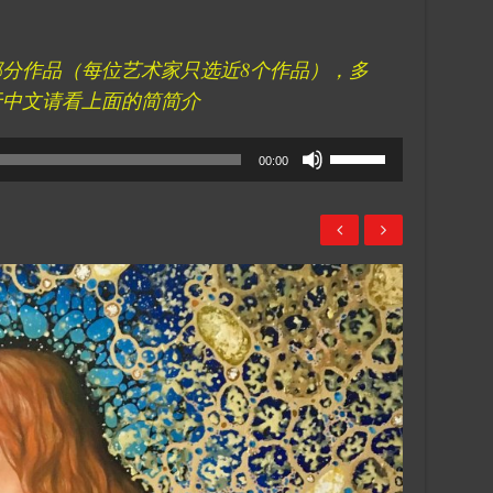
分作品（每位艺术家只选近8个作品），多
于中文请看上面的简简介
Use
00:00
Up/Down
Arrow
keys
to
increase
or
decrease
volume.