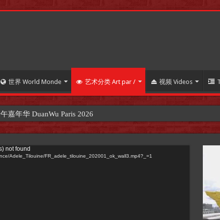
世界 World Monde
艺术分类 Art par /
视频 Videos
 DuanWu Paris 2026
s) not found
issance/Adele_Tilouine/FR_adele_tilouine_202001_ok_wall3.mp4?_=1
【