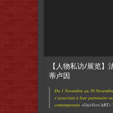
【人物私访/展览】法国艺术家
蒂卢因
Du 1 Novembre au 30 Novembre 
s’associant à leur partenaire ru
contemporain
«UnisVers’ART»
“