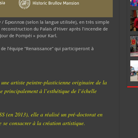
ov / Брюллов (selon la langue utilisée), en très simple
a reconstruction du Palais d’Hiver après l’incendie de
Jour de Pompéi » pour Karl.
 de l’équipe “Renaissance” qui participeront à
une artiste peintre-plasticienne originaire de la
se principalement à l’esthétique de l’échelle
 (en 2013), elle a réalisé un pré-doctorat en
e consacrer à la création artistique. ​​