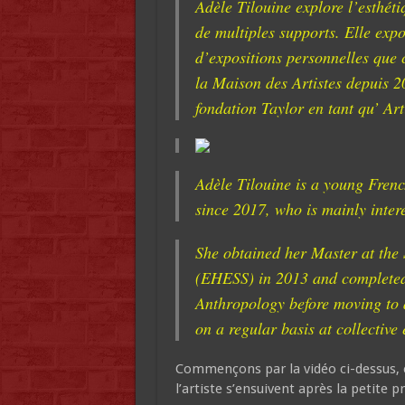
Adèle Tilouine explore l’esthét
de multiples supports. Elle exp
d’expositions personnelles que c
la Maison des Artistes depuis 
fondation Taylor en tant qu’ Art
Adèle Tilouine is a young Fren
since 2017, who is mainly interes
She obtained her Master at the 
(EHESS) in 2013 and completed
Anthropology before moving to a
on a regular basis at collective 
Commençons par la vidéo ci-dessus, e
l’artiste s’ensuivent après la petite 