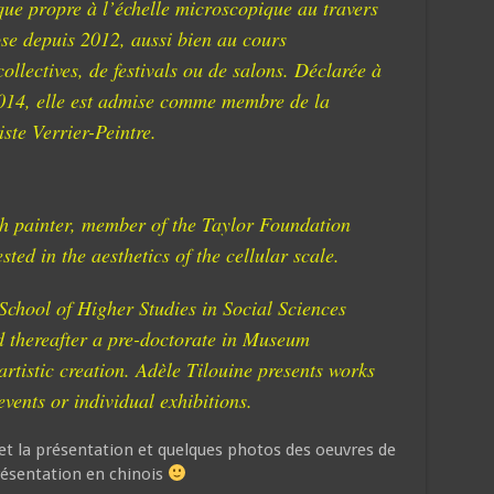
ique propre à l’échelle microscopique au travers
ose depuis 2012, aussi bien au cours
ollectives, de festivals ou de salons. Déclarée à
2014, elle est admise comme membre de la
iste Verrier-Peintre.
ch painter, member of the Taylor Foundation
ted in the aesthetics of the cellular scale.
School of Higher Studies in Social Sciences
 thereafter a pre-doctorate in Museum
rtistic creation. Adèle Tilouine presents works
events or individual exhibitions.
t la présentation et quelques photos des oeuvres de
présentation en chinois