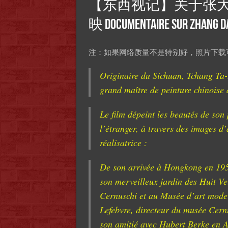
【东西视记】关于张大
映 Documentaire sur Zhang Da
注：如果网络质量不是特别好，照片下载可
Originaire du Sichuan, Tchang Ta-
grand maître de peinture chinoise 
Le film dépeint les beautés de son 
l’étranger, à travers des images d’
réalisatrice :
De son arrivée à Hongkong en 1950,
son merveilleux jardin des Huit Ve
Cernuschi et au Musée d’art mode
Lefebvre, directeur du musée Cern
son amitié avec Hubert Berke en A