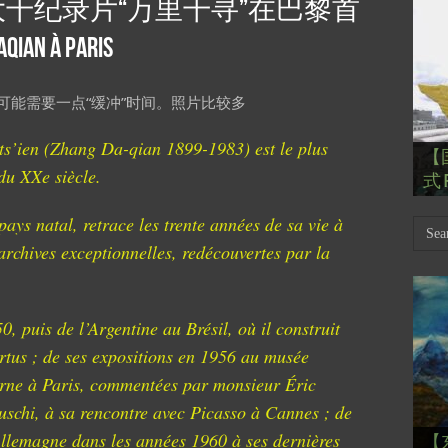
千纪录片“万里千寻”在巴黎首
qian à Paris
能需要一点“缓冲”时间。照片比较多
【
ts’ien (Zhang Da-qian 1899-1983) est le plus
【
Th
【国
【
【
【
du XXe siècle.
式 R
岁
Mar
肯尼迪
肯尼迪
林
pays natal, retrace les trente années de sa vie à
archives exceptionnelles, redécouvertes par la
 puis de l’Argentine au Brésil, où il construit
rtus ; de ses expositions en 1956 au musée
rne à Paris, commentées par monsieur Éric
uschi, à sa rencontre avec Picasso à Cannes ; de
【
【
【
【
【
llemagne dans les années 1960 à ses dernières
【
【
【
【
【一
【一
大剧院
会” S
【
巴
的“
桥展】