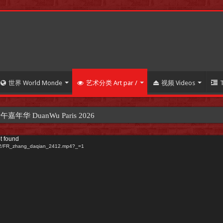
世界 World Monde
艺术分类 Art par /
视频 Videos
 DuanWu Paris 2026
t found
_2412/FR_zhang_daqian_2412.mp4?_=1