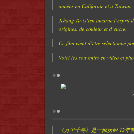
années en Californie et à Taiwan.
Tchang Ta-ts’ien incarne l’esprit d
origines, de couleur et d’encre.
Ce film vient d’être sélectionné p
Voici les souvenirs en video et pho
《万里千寻》是一部历经 12