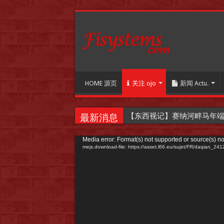
HOME 源页
关注 ojo
新闻 Actu.
【东西视记】赛纳河畔马年端午嘉年华
最新消息
Video
Media error: Format(s) not supported or source(s) no
mejs.download-file: https://asset.l66.eu/sujet/FR/daqian
Player