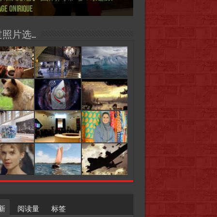
ge onirique
g, 梦幻之旅 Voyage onirique
g, 梦幻之旅 Voyage onirique
e 2023, Le feu d’artifice de Paris
ting One Story
ting One Story
raine
ier
日揭幕 Art Capital s’ouvre le 12 Février
ois à Paris de J.Yanne
doué de la mode
aniser
过照片选…
新
阅读量
标签