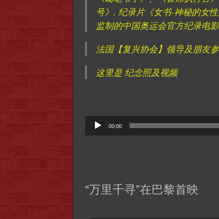
号》, 纪录片《女书-神秘的女性
监制的中国奥运会官方纪录电影
法国【复兴协会】领导及朋友参
这里是 纪念照及视频
Audio
00:00
Player
“万里千寻”在巴黎首映