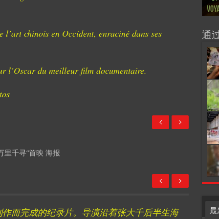
Voya
Ton
Ton
anné
Pain
Pain
d’Uk
Févr
月12
chin
sur
org
e l’art chinois en Occident, enraciné dans ses
通
our l’Oscar du meilleur film documentaire.
tos
“万里千寻”首映 海报
最
年制作而完成的纪录片。导演沿着张大千后半生海