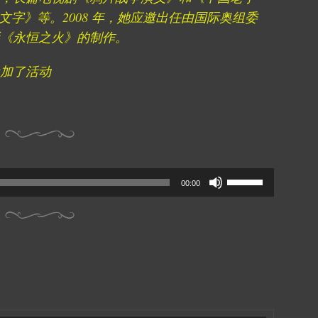
文字》等。2008 年，她应邀出任由国际奥组委
《永恒之火》的制作。
加了活动
Use
00:00
Up/Down
Arrow
keys
to
increase
or
decrease
volume.