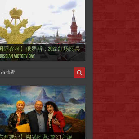
国际参考】”戏剧性“服装设计师
国际参考】俄罗斯：2022 红场阅兵
ierry Mugler 蒂埃里.穆勒 去世, 享年 73
际参考】海湖庄园: Xi & Trump 内幕
东西视记】1937年的毕加索, 海明威,
东西视记】1937年的毕加索, 海明威,
东西视记】1961年4月12日 尤里·加加
ussian Victory Day
-a-Lago leak
 1937 – La fin de l’innocence (2/2)
 1937 – La fin de l’innocence (1/2)
 成为第一“太空人”
国际参考】芭蕾舞: 天鹅湖 乌克兰
国际参考】巴黎政府举行“新年晚
东西视记】法国电影: “中国人占领
东西视记】时装秀：巴黎时装界
东西视记】法国“复兴会”式【艺术
东西视记】圆满闭幕: 梦幻之旅
东西视记】开幕：唐恽鉎 Michel
东西视记】展讯：唐恽鉎 Michel
跨年晚会】祝各位 佳年快乐 Bonne
画一故事】唐恽鉎 Michel Tong One
画一故事】林象元 Lin XiangYuan One
版 Le lac des cygnes – Opéra national
oirée musicale à la mairie du 13e le 8
国际参考】巴黎“艺术之都”展将于2
黎”，一种法国幽默与“预言” Les
顽童”与“不屈者” John Galliano le
 Expo. que “RENAISSANCE” aurait pu