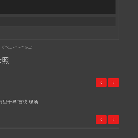
念照
“万里千寻”首映 现场