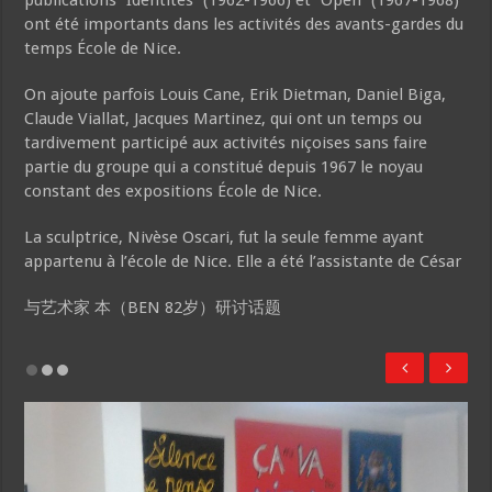
publications “Identités” (1962-1966) et “Open” (1967-1968)
ont été importants dans les activités des avants-gardes du
temps École de Nice.
On ajoute parfois Louis Cane, Erik Dietman, Daniel Biga,
Claude Viallat, Jacques Martinez, qui ont un temps ou
tardivement participé aux activités niçoises sans faire
partie du groupe qui a constitué depuis 1967 le noyau
constant des expositions École de Nice.
La sculptrice, Nivèse Oscari, fut la seule femme ayant
appartenu à l’école de Nice. Elle a été l’assistante de César
与艺术家 本（BEN 82岁）研讨话题