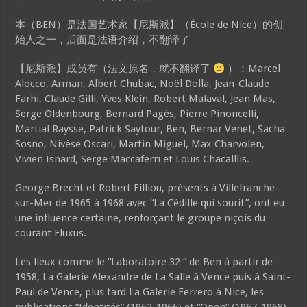
本（BEN）是法国艺术家【尼斯派】（École de Nice）的创
始人之一，后面是法语介绍，不翻译了
【尼斯派】成员有（法文原名，就不翻译了
）：Marcel
Alocco, Arman, Albert Chubac, Noël Dolla, Jean-Claude
Farhi, Claude Gilli, Yves Klein, Robert Malaval, Jean Mas,
Serge Oldenbourg, Bernard Pagès, Pierre Pinoncelli,
Martial Raysse, Patrick Saytour, Ben, Bernar Venet, Sacha
Sosno, Nivèse Oscari, Martin Miguel, Max Charvolen,
Vivien Isnard, Serge Maccaferri et Louis Chacalllis.
George Brecht et Robert Filliou, présents à Villefranche-
sur-Mer de 1965 à 1968 avec “La Cédille qui sourit”, ont eu
une influence certaine, renforçant le groupe niçois du
courant Fluxus.
Les lieux comme le “Laboratoire 32 ” de Ben à partir de
1958, La Galerie Alexandre de La Salle à Vence puis à Saint-
Paul de Vence, plus tard La Galerie Ferrero à Nice, les