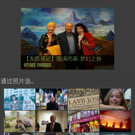
【国际参考】芭蕾舞: 天鹅湖 乌克兰
【国际参考】巴黎政府举行“新年晚
【东西视记】法国电影: “中国人占领
【东西视记】时装秀：巴黎时装界
【东西视记】法国“复兴会”式【艺术
【东西视记】圆满闭幕: 梦幻之旅
【东西视记】开幕：唐恽鉎 Michel
【东西视记】展讯：唐恽鉎 Michel
【跨年晚会】祝各位 佳年快乐 Bonne
【一画一故事】唐恽鉎 Michel Tong One
【一画一故事】林象元 Lin XiangYuan One
大剧院版 Le lac des cygnes – Opéra national
会” Soirée musicale à la mairie du 13e le 8
【国际参考】巴黎“艺术之都”展将于2
巴黎”，一种法国幽默与“预言” Les
的“顽童”与“不屈者” John Galliano le
桥展】 Expo. que “RENAISSANCE” aurait pu
Voyage onirique
Tong, 梦幻之旅 Voyage onirique
Tong, 梦幻之旅 Voyage onirique
année 2023, Le feu d’artifice de Paris
Painting One Story
Painting One Story
d’Ukraine
Février
月12日揭幕 Art Capital s’ouvre le 12 Février
chinois à Paris de J.Yanne
surdoué de la mode
organiser
通过照片选…