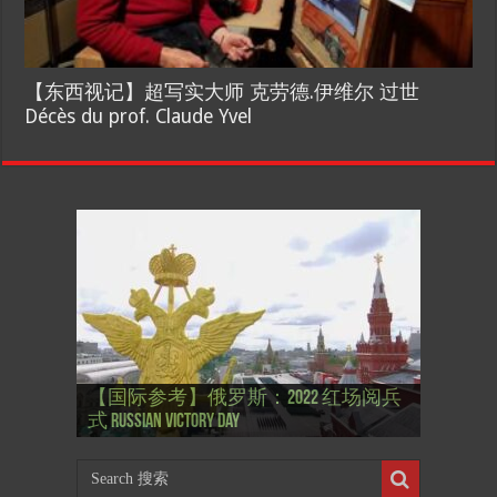
【东西视记】超写实大师 克劳德.伊维尔 过世
Décès du prof. Claude Yvel
【国际参考】”戏剧性“服装设计师
【国际参考】俄罗斯：2022 红场阅兵
Thierry Mugler 蒂埃里.穆勒 去世, 享年 73
【国际参考】海湖庄园: Xi & Trump 内幕
【东西视记】1937年的毕加索, 海明威,
【东西视记】1937年的毕加索, 海明威,
【东西视记】1961年4月12日 尤里·加加
式 Russian Victory Day
岁
Mar-a-Lago leak
肯尼迪 1937 – La fin de l’innocence (2/2)
肯尼迪 1937 – La fin de l’innocence (1/2)
林 成为第一“太空人”