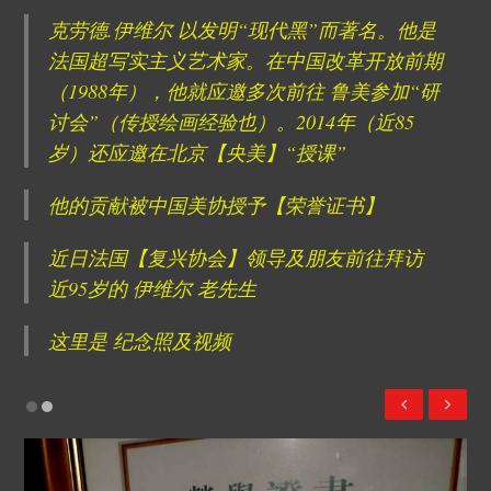
克劳德.伊维尔 以发明“现代黑”而著名。他是
法国超写实主义艺术家。在中国改革开放前期
（1988年），他就应邀多次前往 鲁美参加“研
讨会”（传授绘画经验也）。2014年（近85
岁）还应邀在北京【央美】“授课”
他的贡献被中国美协授予【荣誉证书】
近日法国【复兴协会】领导及朋友前往拜访
近95岁的 伊维尔 老先生
这里是 纪念照及视频