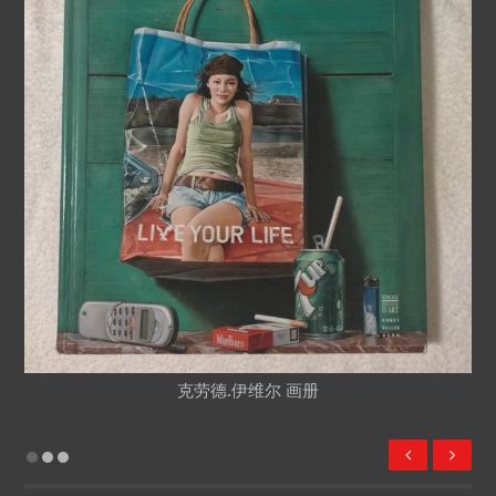
克劳德.伊维尔 画册