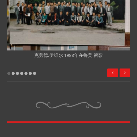
克劳德.伊维尔 1988年在鲁美 留影