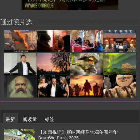
Voyage onirique
Tong, 梦幻之旅 Voyage onirique
Tong, 梦幻之旅 Voyage onirique
année 2023, Le feu d’artifice de Paris
Painting One Story
Painting One Story
d’Ukraine
Février
月12日揭幕 Art Capital s’ouvre le 12 Février
chinois à Paris de J.Yanne
surdoué de la mode
organiser
通过照片选…
最新
阅读量
标签
【东西视记】赛纳河畔马年端午嘉年华
DuanWu Paris 2026