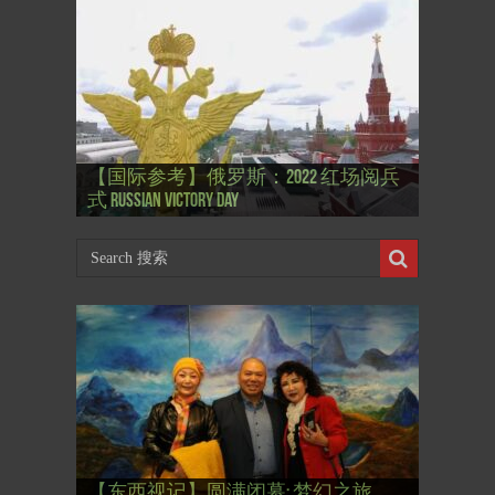
【国际参考】”戏剧性“服装设计师
【国际参考】俄罗斯：2022 红场阅兵
Thierry Mugler 蒂埃里.穆勒 去世, 享年 73
【国际参考】海湖庄园: Xi & Trump 内幕
【东西视记】1937年的毕加索, 海明威,
【东西视记】1937年的毕加索, 海明威,
【东西视记】1961年4月12日 尤里·加加
式 Russian Victory Day
岁
Mar-a-Lago leak
肯尼迪 1937 – La fin de l’innocence (2/2)
肯尼迪 1937 – La fin de l’innocence (1/2)
林 成为第一“太空人”
【国际参考】芭蕾舞: 天鹅湖 乌克兰
【国际参考】巴黎政府举行“新年晚
【东西视记】法国电影: “中国人占领
【东西视记】时装秀：巴黎时装界
【东西视记】法国“复兴会”式【艺术
【东西视记】圆满闭幕: 梦幻之旅
【东西视记】开幕：唐恽鉎 Michel
【东西视记】展讯：唐恽鉎 Michel
【跨年晚会】祝各位 佳年快乐 Bonne
【一画一故事】唐恽鉎 Michel Tong One
【一画一故事】林象元 Lin XiangYuan One
大剧院版 Le lac des cygnes – Opéra national
会” Soirée musicale à la mairie du 13e le 8
【国际参考】巴黎“艺术之都”展将于2
巴黎”，一种法国幽默与“预言” Les
的“顽童”与“不屈者” John Galliano le
桥展】 Expo. que “RENAISSANCE” aurait pu