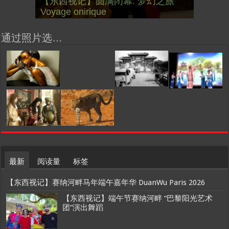
【东西视记】圆满闭幕: 梦幻之旅
【东西视记】开幕：唐恽鉎 Michel
【东西视记】展讯：唐恽鉎 Michel
Bonne année 2023, Le feu d’artifice
【一画一故事】唐恽鉎 Michel Tong
【一画一故事】林象元 Lin
大剧院版 Le lac des cygnes –
会” Soirée musicale à la mairie du
2月12日揭幕 Art Capital s’ouvre le
巴黎”，一种法国幽默与“预言” Les
的“顽童”与“不屈者” John Galliano le
桥展】 Expo. que “RENAISSANCE”
Voyage onirique
Tong, 梦幻之旅 Voyage onirique
Tong, 梦幻之旅 Voyage onirique
de Paris
One Painting One Story
XiangYuan One Painting One Story
Opéra national d’Ukraine
13e le 8 Février
12 Février
chinois à Paris de J.Yanne
surdoué de la mode
aurait pu organiser
通过照片选…
最新
阅读量
标签
【东西视记】赛纳河畔马年端午嘉年华 DuanWu Paris 2026
【东西视记】端午节赛纳河畔 “巴黎阳光艺术
团”演出舞蹈