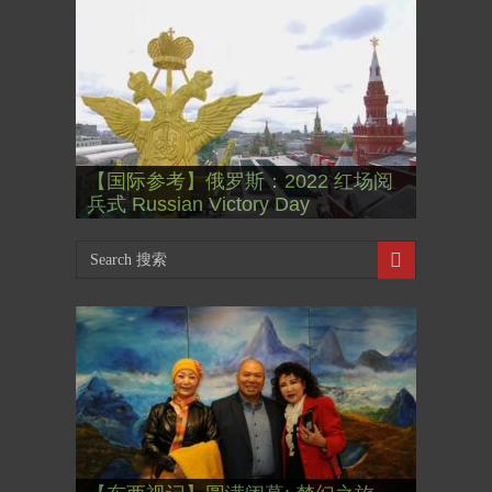
【国际参考】”戏剧性“服装设计师
【东西视记】1937年的毕加索, 海明
【东西视记】1937年的毕加索, 海明
【国际参考】俄罗斯：2022 红场阅
Thierry Mugler 蒂埃里.穆勒 去世, 享
【国际参考】海湖庄园: Xi & Trump
威, 肯尼迪 1937 – La fin de
威, 肯尼迪 1937 – La fin de
【东西视记】1961年4月12日 尤里·
兵式 Russian Victory Day
年 73岁
内幕 Mar-a-Lago leak
l’innocence (2/2)
l’innocence (1/2)
加加林 成为第一“太空人”
【跨年晚会】祝各位 佳年快乐
【国际参考】芭蕾舞: 天鹅湖 乌克兰
【国际参考】巴黎政府举行“新年晚
【国际参考】巴黎“艺术之都”展将于
【东西视记】法国电影: “中国人占领
【东西视记】时装秀：巴黎时装界
【东西视记】法国“复兴会”式【艺术