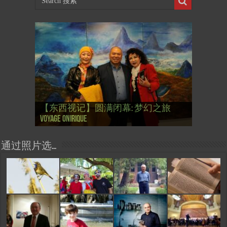
【国际参考】芭蕾舞: 天鹅湖 乌克兰
【国际参考】巴黎政府举行“新年晚
【东西视记】法国电影: “中国人占领
【东西视记】时装秀：巴黎时装界
【东西视记】法国“复兴会”式【艺术
【东西视记】圆满闭幕: 梦幻之旅
【东西视记】开幕：唐恽鉎 Michel
【东西视记】展讯：唐恽鉎 Michel
【跨年晚会】祝各位 佳年快乐 Bonne
【一画一故事】唐恽鉎 Michel Tong One
【一画一故事】林象元 Lin XiangYuan One
大剧院版 Le lac des cygnes – Opéra national
会” Soirée musicale à la mairie du 13e le 8
【国际参考】巴黎“艺术之都”展将于2
巴黎”，一种法国幽默与“预言” Les
的“顽童”与“不屈者” John Galliano le
桥展】 Expo. que “RENAISSANCE” aurait pu
Voyage onirique
Tong, 梦幻之旅 Voyage onirique
Tong, 梦幻之旅 Voyage onirique
année 2023, Le feu d’artifice de Paris
Painting One Story
Painting One Story
d’Ukraine
Février
月12日揭幕 Art Capital s’ouvre le 12 Février
chinois à Paris de J.Yanne
surdoué de la mode
organiser
通过照片选…