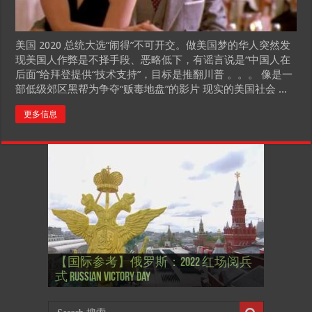
美国 2020 总统大选“闹得”不可开交。做美国梦的华人突然发
现美国人作弊是不择手段、恶略低下，有谣言说是“中国人在
后面”给拜登提供“技术支持”，目标是推翻川普 。。。 像是一
部低级郊区黑帮为争夺“贩毒地盘”的影片 现实的美国社会 ...
更多信息
【国际参考】”戏剧性“服装设计师
【国际参考】俄罗斯：2022 红场阅兵
Thierry Mugler 蒂埃里.穆勒 去世, 享年 73
【国际参考】海湖庄园: Xi & Trump 内幕
【东西视记】1937年的毕加索, 海明威,
【东西视记】1937年的毕加索, 海明威,
【东西视记】1961年4月12日 尤里·加加
式 Russian Victory Day
岁
Mar-a-Lago leak
肯尼迪 1937 – La fin de l’innocence (2/2)
肯尼迪 1937 – La fin de l’innocence (1/2)
林 成为第一“太空人”