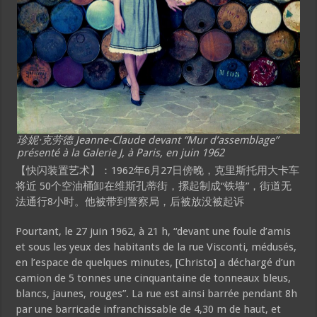
珍妮·克劳德 Jeanne-Claude devant “Mur d’assemblage”
présenté à la Galerie J, à Paris, en juin 1962
【快闪装置艺术】：1962年6月27日傍晚，克里斯托用大卡车
将近 50个空油桶卸在维斯孔蒂街，摞起制成“铁墙”，街道无
法通行8小时。他被带到警察局，后被放没被起诉
Pourtant, le 27 juin 1962, à 21 h, “devant une foule d’amis
et sous les yeux des habitants de la rue Visconti, médusés,
en l’espace de quelques minutes, [Christo] a déchargé d’un
camion de 5 tonnes une cinquantaine de tonneaux bleus,
blancs, jaunes, rouges”. La rue est ainsi barrée pendant 8h
par une barricade infranchissable de 4,30 m de haut, et