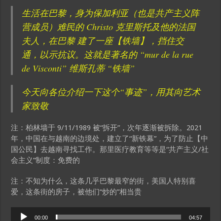
生活在巴黎，身为保加利亚（也是共产主义阵
营成员）难民的 Christo 克里斯托及他的法国
夫人，在巴黎 建了一座【铁墙】，挡住交
通，以示抗议。这就是著名的 “mur de la rue
de Visconti” 维斯孔蒂 “铁墙”
今天向各位介绍一下这个“事迹”，用其向艺术
家致敬
注：柏林墙于 9/11/1989 被“拆开”，次年逐渐被拆除。2021
年，中国在与越南的边境处，建立了“新铁幕”，为了防止【中
国公民】去越南寻找工作。那里医疗教育等等是“共产主义/社
会主义”制度：免费的
注：不知为什么，这条几乎巴黎最窄的街，美国人特别喜
爱，这条街的房子，被他们“炒的”相当贵
Audio
00:00
04:57