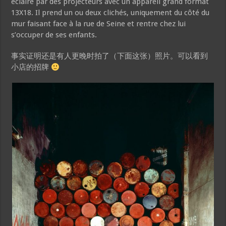
éclairé par des projecteurs avec un appareil grand format
13X18. Il prend un ou deux clichés, uniquement du côté du
mur faisant face à la rue de Seine et rentre chez lui
s’occuper de ses enfants.
事实证明还是有人更晚时拍了（下面这张）照片。可以看到
小店的招牌