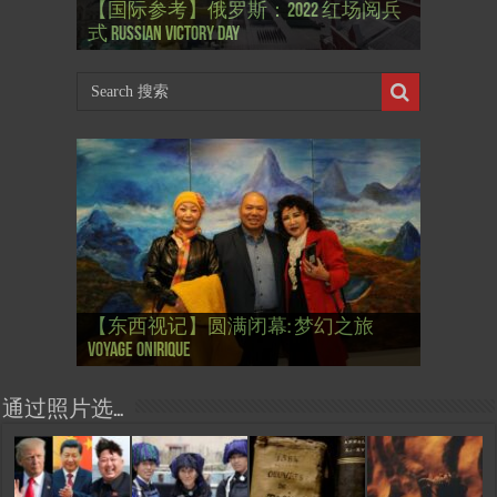
【国际参考】俄罗斯：2022 红场阅兵
Thierry Mugler 蒂埃里.穆勒 去世, 享年 73
【国际参考】海湖庄园: Xi & Trump 内幕
【东西视记】1937年的毕加索, 海明威,
【东西视记】1937年的毕加索, 海明威,
【东西视记】1961年4月12日 尤里·加加
式 Russian Victory Day
岁
Mar-a-Lago leak
肯尼迪 1937 – La fin de l’innocence (2/2)
肯尼迪 1937 – La fin de l’innocence (1/2)
林 成为第一“太空人”
【国际参考】芭蕾舞: 天鹅湖 乌克兰
【国际参考】巴黎政府举行“新年晚
【东西视记】法国电影: “中国人占领
【东西视记】时装秀：巴黎时装界
【东西视记】法国“复兴会”式【艺术
【东西视记】圆满闭幕: 梦幻之旅
【东西视记】开幕：唐恽鉎 Michel
【东西视记】展讯：唐恽鉎 Michel
【跨年晚会】祝各位 佳年快乐 Bonne
【一画一故事】唐恽鉎 Michel Tong One
【一画一故事】林象元 Lin XiangYuan One
大剧院版 Le lac des cygnes – Opéra national
会” Soirée musicale à la mairie du 13e le 8
【国际参考】巴黎“艺术之都”展将于2
巴黎”，一种法国幽默与“预言” Les
的“顽童”与“不屈者” John Galliano le
桥展】 Expo. que “RENAISSANCE” aurait pu
Voyage onirique
Tong, 梦幻之旅 Voyage onirique
Tong, 梦幻之旅 Voyage onirique
année 2023, Le feu d’artifice de Paris
Painting One Story
Painting One Story
d’Ukraine
Février
月12日揭幕 Art Capital s’ouvre le 12 Février
chinois à Paris de J.Yanne
surdoué de la mode
organiser
通过照片选…