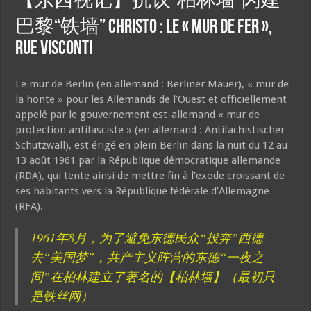
【东西视记】抗议“柏林墙”闪建
巴黎“铁墙” Christo : Le « Mur de Fer »,
rue Visconti
Le mur de Berlin (en allemand : Berliner Mauer), « mur de
la honte » pour les Allemands de l’Ouest et officiellement
appelé par le gouvernement est-allemand « mur de
protection antifasciste » (en allemand : Antifachistischer
Schutzwall), est érigé en plein Berlin dans la nuit du 12 au
13 août 1961 par la République démocratique allemande
(RDA), qui tente ainsi de mettre fin à l’exode croissant de
ses habitants vers la République fédérale d’Allemagne
(RFA).
1961年8月，为了避免东德民众“投奔”西德
去“美国梦”，共产主义阵营的东德“一夜之
间”在柏林建立了著名的【柏林墙】（最初只
是铁丝网）