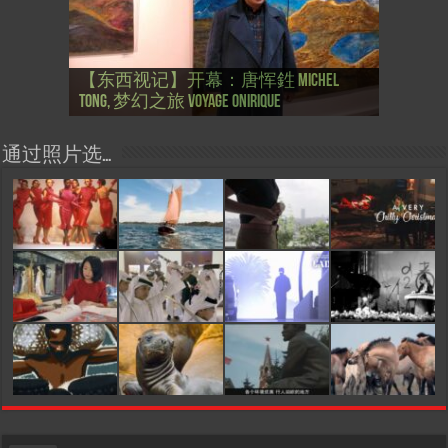
【国际参考】芭蕾舞: 天鹅湖 乌克兰
【国际参考】巴黎政府举行“新年晚
【东西视记】法国电影: “中国人占领
【东西视记】时装秀：巴黎时装界
【东西视记】法国“复兴会”式【艺术
【东西视记】圆满闭幕: 梦幻之旅
【东西视记】开幕：唐恽鉎 Michel
【东西视记】展讯：唐恽鉎 Michel
【跨年晚会】祝各位 佳年快乐 Bonne
【一画一故事】唐恽鉎 Michel Tong One
【一画一故事】林象元 Lin XiangYuan One
大剧院版 Le lac des cygnes – Opéra national
会” Soirée musicale à la mairie du 13e le 8
【国际参考】巴黎“艺术之都”展将于2
巴黎”，一种法国幽默与“预言” Les
的“顽童”与“不屈者” John Galliano le
桥展】 Expo. que “RENAISSANCE” aurait pu
Voyage onirique
Tong, 梦幻之旅 Voyage onirique
Tong, 梦幻之旅 Voyage onirique
année 2023, Le feu d’artifice de Paris
Painting One Story
Painting One Story
d’Ukraine
Février
月12日揭幕 Art Capital s’ouvre le 12 Février
chinois à Paris de J.Yanne
surdoué de la mode
organiser
通过照片选…