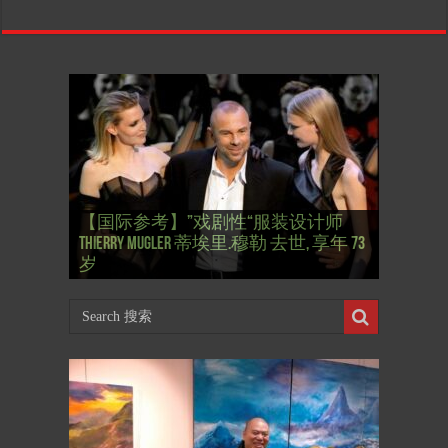
【国际参考】”戏剧性“服装设计师
【国际参考】俄罗斯：2022 红场阅兵
Thierry Mugler 蒂埃里.穆勒 去世, 享年 73
【国际参考】海湖庄园: Xi & Trump 内幕
【东西视记】1937年的毕加索, 海明威,
【东西视记】1937年的毕加索, 海明威,
【东西视记】1961年4月12日 尤里·加加
式 Russian Victory Day
岁
Mar-a-Lago leak
肯尼迪 1937 – La fin de l’innocence (2/2)
肯尼迪 1937 – La fin de l’innocence (1/2)
林 成为第一“太空人”