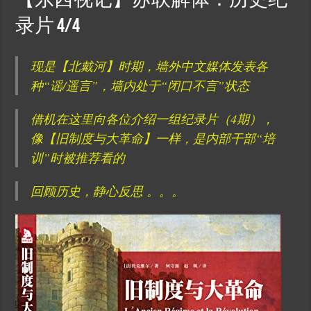
【东西视记】苏联解体：历史纪
录片 4/4
现是【北戴河】时期，墙外中文媒体发表各
种“谣/遥言”，墙内处于“闭口不言”状态
借机在这里向各位介绍一组纪录片（4期），
像【旧制度与大革命】一样，是内部干部“培
训”时被推荐看的
回顾历史，静心反思 。。。